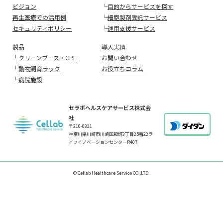
ビジョン
└
目的からサービスを探す
再生医療での活用例
└
細胞製剤受託サービス
セキュリティポリシー
└
運用支援サービス
製品
導入実績
└
クリーンブース・CPF
お問い合わせ
└
動物飼育ラック
お役立ちコラム
└
病院施設
セラボヘルスケアサービス株式会
社
〒210-0821
神奈川県川崎市川崎区殿町3丁目25番22ラ
イフイノベーションセンターR407
© Cellab Healthcare Service CO.,LTD.