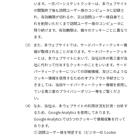
います。一方パーシステントクッキーは、本ウェブサイト
の閲覧終了後も訪問ユーザー様のコンピュータに記録さ
れ、有効期限が切れるか、又は訪問ユーザー様自身でこ
れを削除いただくまで訪問ユーザー様のコンピュータに
残り続けます。有効期限は、個々のクッキーごとに異なり
ます。
（3）
また、本ウェブサイトでは、サードパーティークッキー情
報が取得されることがあります。サードパーティークッキ
ーとは、本ウェブサイトにおいて、当社以外の第三者が当
社に代わって付与するクッキーのことをいいます。サード
パーティークッキーについての詳細情報、及びこのような
クッキー情報を使用するためのオプトアウト手続きにつ
きましては、当該サードパーティークッキー情報を使用し
ている第三者のプライバシーポリシー等をご覧くださ
い。
（4）
なお、当社は、本ウェブサイトの利用状況を計測・分析す
るため、Google Analytics を使用しております。
Google Analytics では5つのクッキーで情報収集を行って
おります。
①
訪問ユーザー様を特定する（ビジターID Cookie