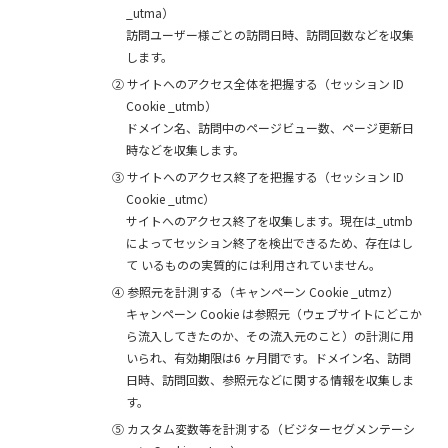
_utma）
訪問ユーザー様ごとの訪問日時、訪問回数などを収集
します。
②
サイトへのアクセス全体を把握する（セッション ID
Cookie _utmb）
ドメイン名、訪問中のページビュー数、ページ更新日
時などを収集します。
③
サイトへのアクセス終了を把握する（セッション ID
Cookie _utmc）
サイトへのアクセス終了を収集します。現在は_utmb
によってセッション終了を検出できるため、存在はし
て いるものの実質的には利用されていません。
④
参照元を計測する（キャンペーン Cookie _utmz）
キャンペーン Cookie は参照元（ウェブサイトにどこか
ら流入してきたのか、その流入元のこと）の計測に用
いられ、有効期限は6 ヶ月間です。ドメイン名、訪問
日時、訪問回数、参照元などに関する情報を収集しま
す。
⑤
カスタム変数等を計測する（ビジターセグメンテーシ