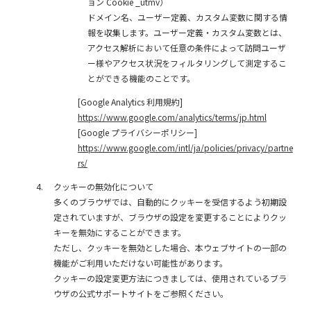
ョン Cookie _utmv）
ドメイン名、ユーザー定義、カスタム変数に関する情
報を収集します。ユーザー定義・カスタム変数とは、
アクセス解析において任意の条件によって訪問ユーザ
ー様やアクセス状況をフィルタリングして測定するこ
とができる機能のことです。
[Google Analytics 利用規約]
https://www.google.com/analytics/terms/jp.html
[Google プライバシーポリシー]
https://www.google.com/intl/ja/policies/privacy/partne
rs/
クッキーの無効化について
多くのブラウザでは、自動的にクッキーを受信するよう初期設
定されていますが、ブラウザの設定を変更することによりクッ
キーを無効にすることができます。
ただし、クッキーを無効とした場合、本ウェブサイトの一部の
機能がご利用いただけない可能性があります。
クッキーの設定変更方法につきましては、使用されているブラ
ウザの公式サポートサイトをご参照ください。