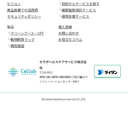
ビジョン
└
目的からサービスを探す
再生医療での活用例
└
細胞製剤受託サービス
セキュリティポリシー
└
運用支援サービス
製品
導入実績
└
クリーンブース・CPF
お問い合わせ
└
動物飼育ラック
お役立ちコラム
└
病院施設
セラボヘルスケアサービス株式会
社
〒210-0821
神奈川県川崎市川崎区殿町3丁目25番22ラ
イフイノベーションセンターR407
© Cellab Healthcare Service CO.,LTD.