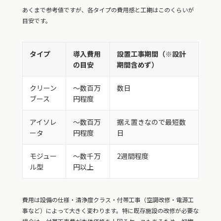
あくまで参考値ですが、各タイプの費用感と工期はこのくらいが
目安です。
タイプ
導入費用
設置工事期間（※設計
の目安
期間含めず）
クリーン
～数百万
数日
ブース
円程度
アイソレ
〜数百万
据え置きなので最短数
ータ
円程度
日
モジュー
〜数千万
2週間程度
ル型
円以上
費用は設備の仕様・清浄度クラス・付帯工事（空調改修・電源工
事など）によって大きく変わります。特に既存施設の改修が必要な