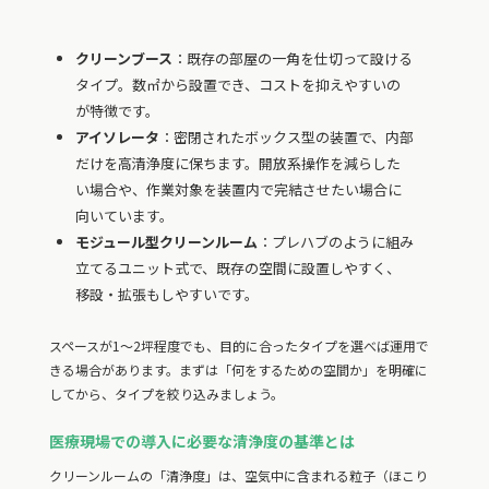
クリーンブース
：既存の部屋の一角を仕切って設ける
タイプ。数㎡から設置でき、コストを抑えやすいの
が特徴です。
アイソレータ
：密閉されたボックス型の装置で、内部
だけを高清浄度に保ちます。開放系操作を減らした
い場合や、作業対象を装置内で完結させたい場合に
向いています。
モジュール型クリーンルーム
：プレハブのように組み
立てるユニット式で、既存の空間に設置しやすく、
移設・拡張もしやすいです。
スペースが1〜2坪程度でも、目的に合ったタイプを選べば運用で
きる場合があります。まずは「何をするための空間か」を明確に
してから、タイプを絞り込みましょう。
医療現場での導入に必要な清浄度の基準とは
クリーンルームの「清浄度」は、空気中に含まれる粒子（ほこり