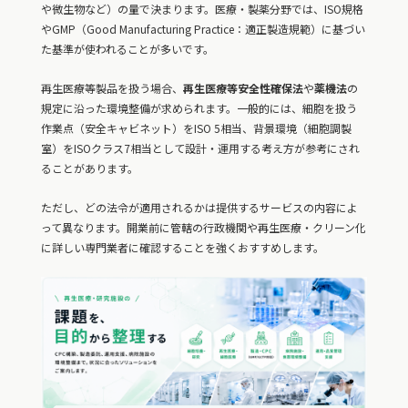
や微生物など）の量で決まります。医療・製薬分野では、ISO規格
やGMP（Good Manufacturing Practice：適正製造規範）に基づい
た基準が使われることが多いです。
再生医療等製品を扱う場合、
再生医療等安全性確保法
や
薬機法
の
規定に沿った環境整備が求められます。一般的には、細胞を扱う
作業点（安全キャビネット）をISO 5相当、背景環境（細胞調製
室）をISOクラス7相当として設計・運用する考え方が参考にされ
ることがあります。
ただし、どの法令が適用されるかは提供するサービスの内容によ
って異なります。開業前に管轄の行政機関や再生医療・クリーン化
に詳しい専門業者に確認することを強くおすすめします。