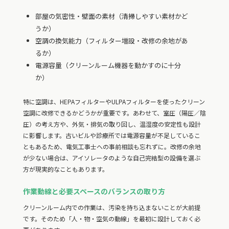
部屋の気密性・壁面の素材（清掃しやすい素材かど
うか）
空調の換気能力（フィルター増設・改修の余地があ
るか）
電源容量（クリーンルーム機器を動かすのに十分
か）
特に空調は、HEPAフィルターやULPAフィルターを使ったクリーン
空調に改修できるかどうかが重要です。あわせて、室圧（陽圧／陰
圧）の考え方や、外気・排気の取り回し、温湿度の安定性も設計
に影響します。古いビルや診療所では電源容量が不足しているこ
ともあるため、電気工事士への事前相談も忘れずに。改修の余地
が少ない場合は、アイソレータのような自己完結型の設備を選ぶ
方が現実的なこともあります。
作業動線と必要スペースのバランスの取り方
クリーンルーム内での作業は、汚染を持ち込まないことが大前提
です。そのため「人・物・空気の動線」を最初に設計しておく必