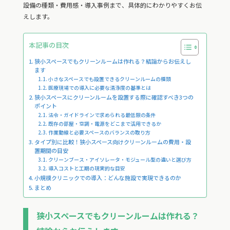
設備の種類・費用感・導入事例まで、具体的にわかりやすくお伝
えします。
本記事の目次
狭小スペースでもクリーンルームは作れる？結論からお伝えし
ます
小さなスペースでも設置できるクリーンルームの種類
医療現場での導入に必要な清浄度の基準とは
狭小スペースにクリーンルームを設置する際に確認すべき3つの
ポイント
法令・ガイドラインで求められる最低限の条件
既存の部屋・空調・電源をどこまで活用できるか
作業動線と必要スペースのバランスの取り方
タイプ別に比較！狭小スペース向けクリーンルームの費用・設
置期間の目安
クリーンブース・アイソレータ・モジュール型の違いと選び方
導入コストと工期の現実的な目安
小規模クリニックでの導入：どんな施設で実現できるのか
まとめ
狭小スペースでもクリーンルームは作れる？