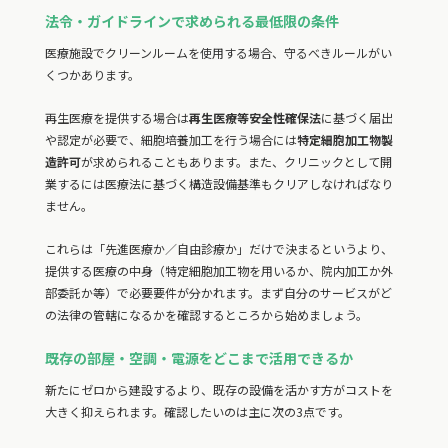
法令・ガイドラインで求められる最低限の条件
医療施設でクリーンルームを使用する場合、守るべきルールがい
くつかあります。
再生医療を提供する場合は
再生医療等安全性確保法
に基づく届出
や認定が必要で、細胞培養加工を行う場合には
特定細胞加工物製
造許可
が求められることもあります。また、クリニックとして開
業するには医療法に基づく構造設備基準もクリアしなければなり
ません。
これらは「先進医療か／自由診療か」だけで決まるというより、
提供する医療の中身（特定細胞加工物を用いるか、院内加工か外
部委託か等）で必要要件が分かれます。まず自分のサービスがど
の法律の管轄になるかを確認するところから始めましょう。
既存の部屋・空調・電源をどこまで活用できるか
新たにゼロから建設するより、既存の設備を活かす方がコストを
大きく抑えられます。確認したいのは主に次の3点です。