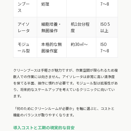
ンブー
処理
7〜8
ス
アイソ
細胞培養・
机1台分程
ISO 5
レータ
無菌操作
度
以上
モジュ
本格的な無
約30㎡〜
ISO
ール型
菌操作室
7〜8
クリーンブースは手軽さが魅力ですが、作業空間が限られるため複
数人での作業には向きません。アイソレータは非常に高い清浄度
を保てる半面、操作に慣れが必要です。モジュール型は拡張性があ
り、将来的なスケールアップを考えているクリニックに向いてい
ます。
「何のためにクリーンルームが必要か」を軸に選ぶと、コストと
機能のバランスが取りやすくなります。
導入コストと工期の現実的な目安