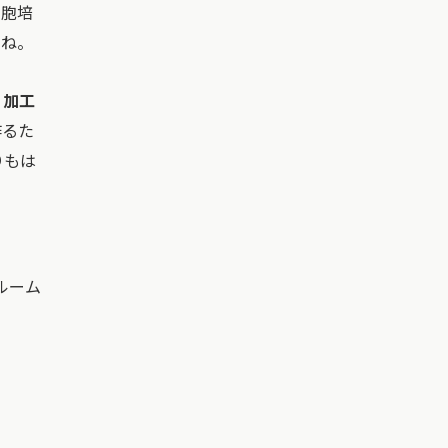
「細胞培
すね。
・加工
作るた
りもは
ルーム