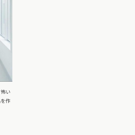
て怖い
品を作