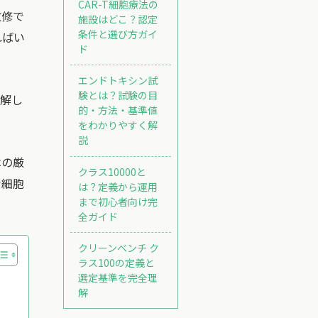
CAR-T細胞療法の
改修で
施設はどこ？認定
条件と選び方ガイ
ればい
ド
エンドトキシン試
験とは？試験の目
理解し
的・方法・基準値
をわかりやすく解
説
はの厳
クラス10000と
な細胞
は？定義から運用
まで初心者向け完
全ガイド
クリーンベンチ ク
ラス100の定義と
選定基準を完全理
解