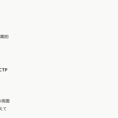
定期的
CTP
の両面
えて