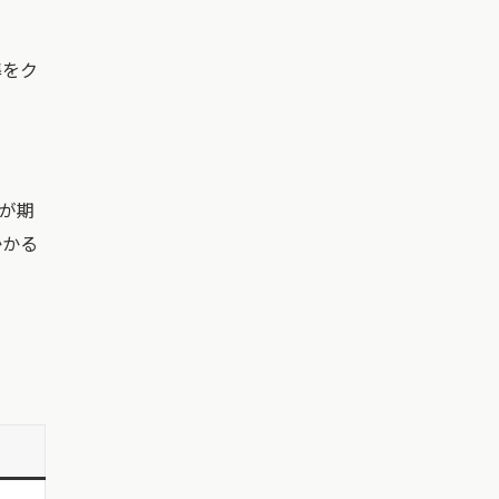
準をク
」が期
かかる