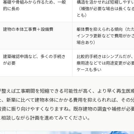
基礎や骨組みから作るため、一般
構造を活かせれば短縮しやす
的に長め
（補強が必要な場合は長くな
とも）
建物の本体工事費＋設備費
躯体費を抑えられる傾向（た
インフラ更新などで費用がか
場合あり）
建築確認申請など、多くの手続き
比較的手続きはシンプルだが
が必要
療用途などでは用途変更が必
ケースも多い
が整えば工事期間を短縮できる可能性が高く、より早く再生医
た、新築に比べて建物本体にかかる費用を抑えられれば、その
投資に振り向けやすくなりますね。既存建物の調査や補修が必
と相談しながら計画を進めてみてください。