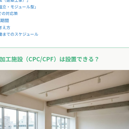
法（建築工事）」
組立・モジュール型」
での対応策
の期間
考え方
働までのスケジュール
工施設（CPC/CPF）は設置できる？