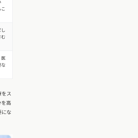
い
るこ
だし
さむ
、医
要な
療をス
分を高
要にな