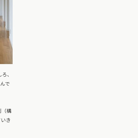
むしろ、
るんで
制（構
ていき