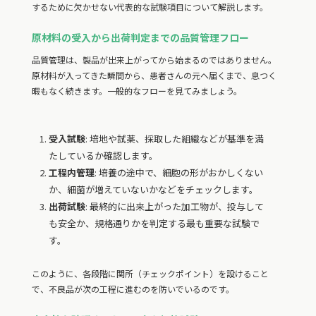
するために欠かせない代表的な試験項目について解説します。
原材料の受入から出荷判定までの品質管理フロー
品質管理は、製品が出来上がってから始まるのではありません。
原材料が入ってきた瞬間から、患者さんの元へ届くまで、息つく
暇もなく続きます。一般的なフローを見てみましょう。
受入試験
: 培地や試薬、採取した組織などが基準を満
たしているか確認します。
工程内管理
: 培養の途中で、細胞の形がおかしくない
か、細菌が増えていないかなどをチェックします。
出荷試験
: 最終的に出来上がった加工物が、投与して
も安全か、規格通りかを判定する最も重要な試験で
す。
このように、各段階に関所（チェックポイント）を設けること
で、不良品が次の工程に進むのを防いでいるのです。