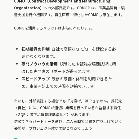
CDMO（Contract Development and Manufacturing
Organization）
への外部委託です。CDMOとは、医薬品開発・製
造支援を行う機関です。再生医療に特化したCDMOも存在します。
CDMOを活用するメリットは多岐にわたります。
初期投資の抑制
: 自社で高額なCPC/CPFを建設する必
要がなくなります。
専門ノウハウの活用
: 規制対応や複雑な培養技術に精
通した専門家のサポートが得られます。
スピードアップ
: 既存の設備と体制を利用できるた
め、事業開始までの時間を短縮できます。
ただし、外部委託する場合でも「丸投げ」はできません。委託元
（自社）には、CDMOが適切に業務を行っているか監督する責任
（GQP：適正品質管理基準など）があります。
信頼できるパートナーを選び、二人三脚で品質を作り上げていく
姿勢が、プロジェクト成功の鍵となるでしょう。