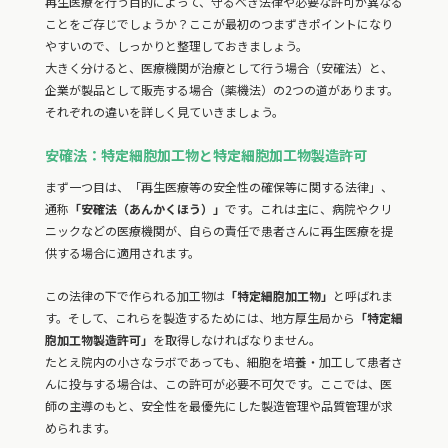
再生医療を行う目的によって、守るべき法律や必要な許可が異なる
ことをご存じでしょうか？ここが最初のつまずきポイントになり
やすいので、しっかりと整理しておきましょう。
大きく分けると、医療機関が治療として行う場合（安確法）と、
企業が製品として販売する場合（薬機法）の2つの道があります。
それぞれの違いを詳しく見ていきましょう。
安確法：特定細胞加工物と特定細胞加工物製造許可
まず一つ目は、「再生医療等の安全性の確保等に関する法律」、
通称
「安確法（あんかくほう）」
です。これは主に、病院やクリ
ニックなどの医療機関が、自らの責任で患者さんに再生医療を提
供する場合に適用されます。
この法律の下で作られる加工物は
「特定細胞加工物」
と呼ばれま
す。そして、これらを製造するためには、地方厚生局から
「特定細
胞加工物製造許可」
を取得しなければなりません。
たとえ院内の小さなラボであっても、細胞を培養・加工して患者さ
んに投与する場合は、この許可が必要不可欠です。ここでは、医
師の主導のもと、安全性を最優先にした製造管理や品質管理が求
められます。