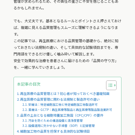
管理が求められるため、その責任の重さに不安を感じることもあ
るかもしれません。
でも、大丈夫です。基本となるルールとポイントさえ押さえておけ
ば、複雑に見える品質管理もスムーズに理解できるようになりま
す。
この記事では、再生医療における品質管理の基礎から、絶対に知
っておきたい法規制の違い、そして具体的な試験項目までを、専
門用語をできるだけ優しく噛み砕いて解説します。
安全で効果的な治療を患者さんに届けるための「品質の守り方」
を、一緒に学んでいきましょう。
本記事の目次
再生医療の品質管理とは？初心者が知っておくべき基礎知識
再生医療の品質管理に関わる法規制と製造許可の違い
安確法：特定細胞加工物と特定細胞加工物製造許可
薬機法・GCTP：再生医療等製品と再生医療等製品製造業許可
品質の土台となる細胞培養加工施設（CPC/CPF）の要件
汚染を防ぐための構造設備と清浄度管理
設備運用に欠かせない手順書（SOP）と記録管理
細胞加工物の品質を担保する具体的な試験項目