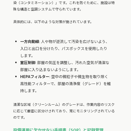
染（コンタミネーション）」です。これを防ぐために、施設は特
殊な構造と空調システムで守られています。
具体的には、以下のような対策が施されています。
一方向動線
: 人や物が逆流して汚染を広げないよう、
入口と出口を分けたり、パスボックスを使用したり
します。
室圧制御
: 部屋の気圧を調整し、汚れた空気が清潔な
部屋に入り込まないようにします。
HEPAフィルター
: 空中の微粒子や微生物を取り除く
高性能フィルターで、部屋の清浄度（グレード）を維
持します。
清潔な区域（クリーンルーム）のグレードは、作業内容のリスク
に応じて厳密に区分けされており、常にモニタリングされている
のです。
設備運用に欠かせない手順書（SOP）と記録管理