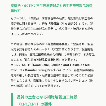
薬機法・GCTP：再生医療等製品と再生医療等製品製造
業許可
もう一つは、「医薬品、医療機器等の品質、有効性及び安全性の
確保等に関する法律」、通称
「薬機法（やっきほう）」
です。製
薬企業などが再生医療製品を開発し、広く販売・流通させる場合
はこちらが適用されます。
この場合、作られるものは
「再生医療等製品」
と定義され、製造
販売承認を得るためのハードルは非常に高くなります。製造施設
には、PMDA（医薬品医療機器総合機構）の審査を経て、地方厚生
局による
「再生医療等製品製造業許可」
が必要です。
さらに、
GCTP（Good Gene, Cellular, and Tissue-based
Products Manufacturing Practice）
という、再生医療等製品
専用の厳しい製造管理・品質管理基準に適合していることが必須
条件となります。安確法よりもさらに厳格なバリデーション（妥
当性確認）が求められるのが特徴です。
品質の土台となる細胞培養加工施設
（CPC/CPF）の要件