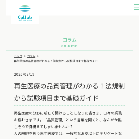
ME
U
コラム
column
トップ
コラム
再生医療の品質管理がわかる！法規制から試験項目まで基礎ガイド
2026/03/19
再生医療の品質管理がわかる！法規制
から試験項目まで基礎ガイド
再生医療の分野に新しく関わることになった皆さま、日々の業務
お疲れさまです。「品質管理」という言葉を聞くと、なんだか難
しそうで身構えてしまいませんか？
人の細胞を扱う再生医療では、一般的なお薬以上にデリケートな