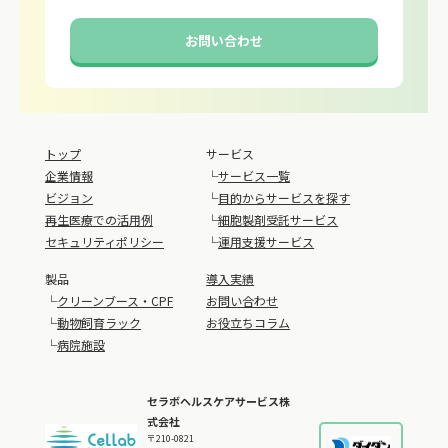
お問い合わせ
トップ
サービス
企業情報
└
サービス一覧
ビジョン
└
目的からサービスを探す
再生医療での活用例
└
細胞製剤受託サービス
セキュリティポリシー
└
運用支援サービス
製品
導入実績
└
クリーンブース・CPF
お問い合わせ
└
動物飼育ラック
お役立ちコラム
└
病院施設
セラボヘルスケアサービス株
式会社
〒210-0821