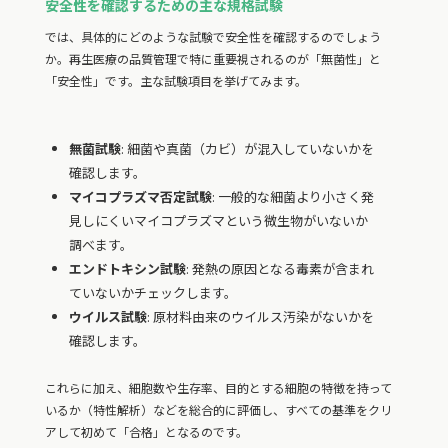
安全性を確認するための主な規格試験
では、具体的にどのような試験で安全性を確認するのでしょう
か。再生医療の品質管理で特に重要視されるのが「無菌性」と
「安全性」です。主な試験項目を挙げてみます。
無菌試験
: 細菌や真菌（カビ）が混入していないかを
確認します。
マイコプラズマ否定試験
: 一般的な細菌より小さく発
見しにくいマイコプラズマという微生物がいないか
調べます。
エンドトキシン試験
: 発熱の原因となる毒素が含まれ
ていないかチェックします。
ウイルス試験
: 原材料由来のウイルス汚染がないかを
確認します。
これらに加え、細胞数や生存率、目的とする細胞の特徴を持って
いるか（特性解析）などを総合的に評価し、すべての基準をクリ
アして初めて「合格」となるのです。