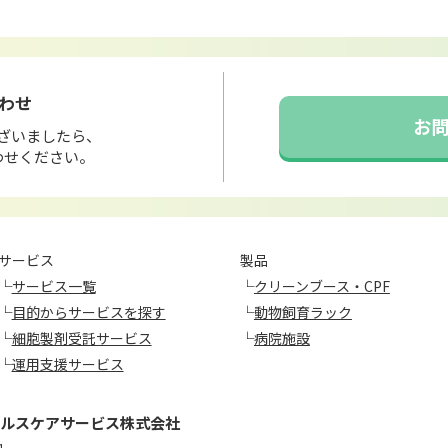
わせ
お
ざいましたら、
わせください。
サービス
製品
└
サービス一覧
└
クリーンブース・CPF
└
目的からサービスを探す
└
動物飼育ラック
└
細胞製剤受託サービス
└
病院施設
└
運用支援サービス
ルスケアサービス株式会社
1