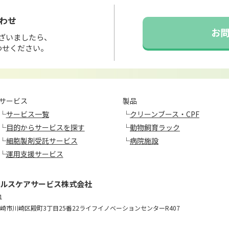
わせ
お
ざいましたら、
わせください。
サービス
製品
└
サービス一覧
└
クリーンブース・CPF
└
目的からサービスを探す
└
動物飼育ラック
└
細胞製剤受託サービス
└
病院施設
└
運用支援サービス
ルスケアサービス株式会社
1
崎市川崎区殿町3丁目25番22ライフイノベーションセンターR407