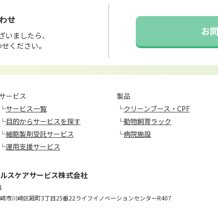
わせ
お
ざいましたら、
わせください。
サービス
製品
└
サービス一覧
└
クリーンブース・CPF
└
目的からサービスを探す
└
動物飼育ラック
└
細胞製剤受託サービス
└
病院施設
└
運用支援サービス
ルスケアサービス株式会社
1
崎市川崎区殿町3丁目25番22ライフイノベーションセンターR407