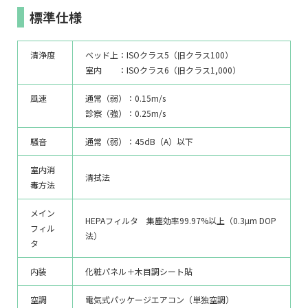
標準仕様
清浄度
ベッド上：ISOクラス5（旧クラス100）
室内 ：ISOクラス6（旧クラス1,000）
風速
通常（弱）：0.15m/s
診察（強）：0.25m/s
騒音
通常（弱）：45dB（A）以下
室内消
清拭法
毒方法
メイン
HEPAフィルタ 集塵効率99.97%以上（0.3µm DOP
フィル
法）
タ
内装
化粧パネル＋木目調シート貼
空調
電気式パッケージエアコン（単独空調）