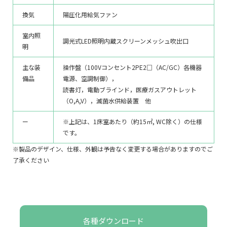
換気
陽圧化用給気ファン
室内照
調光式LED照明内蔵スクリーンメッシュ吹出口
明
主な装
操作盤（100Vコンセント2PE2□（AC/GC）各機器
備品
電源、空調制御），
読書灯，電動ブラインド，医療ガスアウトレット
（O,A,V），滅菌水供給装置 他
ー
※上記は、1床室あたり（約15㎡, WC除く）の仕様
です。
※製品のデザイン、仕様、外観は予告なく変更する場合がありますのでご
了承ください
各種ダウンロード