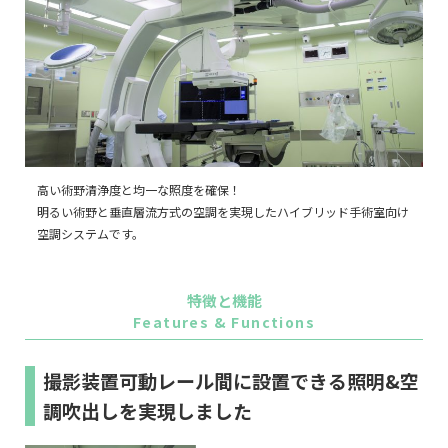
高い術野清浄度と均一な照度を確保！
明るい術野と垂直層流方式の空調を実現したハイブリッド手術室向け
空調システムです。
特徴と機能
Features & Functions
撮影装置可動レール間に設置できる照明&空
調吹出しを実現しました