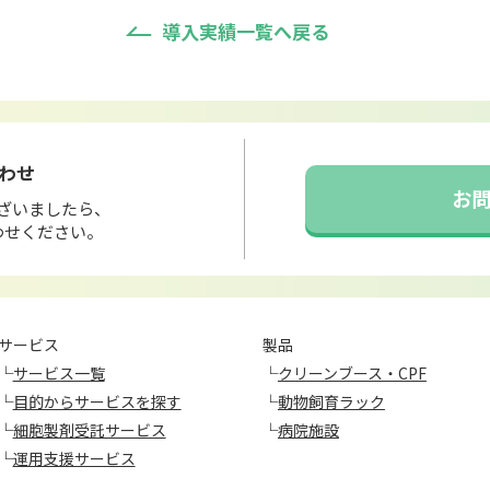
導入実績一覧へ戻る
わせ
お
ざいましたら、
わせください。
サービス
製品
└
サービス一覧
└
クリーンブース・CPF
└
目的からサービスを探す
└
動物飼育ラック
└
細胞製剤受託サービス
└
病院施設
└
運用支援サービス