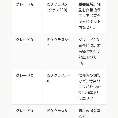
グレードA
ISO クラス5
重要区域
。細
(クラス100)
胞を直接扱う
エリア（安全
キャビネット
内など）。
グレードB
ISO クラス5〜
グレードAの
7
背景区域。無
菌操作を行う
部屋そのも
の。
グレードC
ISO クラス7〜
培養液の調製
8
など、汚染リ
スクが比較的
低い作業を行
うエリア。
グレードD
ISO クラス8
資材の搬入室
など。