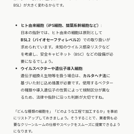
BSL）が大きく変わるからです。
ヒト由来細胞（iPS細胞、間葉系幹細胞など）
:
日本の指針では、ヒト由来の細胞は原則として
BSL2（バイオセーフティレベル2）
での取り扱いが
求められています。未知のウイルス感染リスクなど
を考慮し、安全キャビネット（BSC）などの設備が必
要になるでしょう。
ウイルスベクターや遺伝子導入細胞
:
遺伝子組換え生物等を扱う場合は、
カルタヘナ法
に
基づいた封じ込め措置が必要です。使用するベクター
の種類や導入遺伝子の性質によって規制区分が異な
るため、法律や指針に沿った判断が大切ですね。
「どんな種類の細胞を」「どのような工程で加工するか」を事前
にリストアップしておきましょう。そうすることで、業者側も必
要なクリーンルームの仕様やスペックをスムーズに提案できるよう
になります。