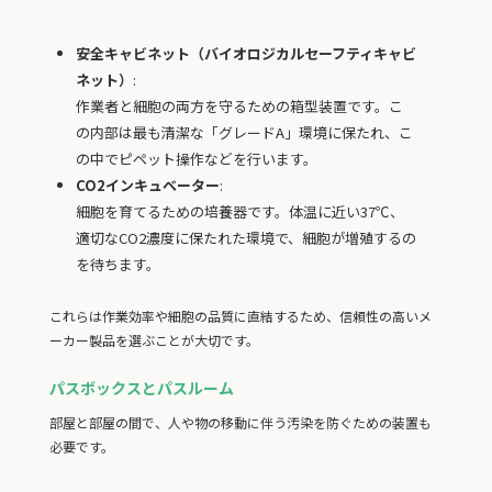
安全キャビネット（バイオロジカルセーフティキャビ
ネット）
:
作業者と細胞の両方を守るための箱型装置です。こ
の内部は最も清潔な「グレードA」環境に保たれ、こ
の中でピペット操作などを行います。
CO2インキュベーター
:
細胞を育てるための培養器です。体温に近い37℃、
適切なCO2濃度に保たれた環境で、細胞が増殖するの
を待ちます。
これらは作業効率や細胞の品質に直結するため、信頼性の高いメ
ーカー製品を選ぶことが大切です。
パスボックスとパスルーム
部屋と部屋の間で、人や物の移動に伴う汚染を防ぐための装置も
必要です。