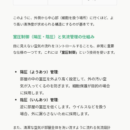
このように、外側から中心部（細胞を扱う場所）に行くほど、よ
り高い清浄度が求められる構造にするのが基本です。
室圧制御（陽圧・陰圧）と気流管理の仕組み
目に見えない空気の流れをコントロールすることも、非常に重要
な仕様の一つです。これには
「室圧制御」
という技術を使います。
陽圧（ようあつ）管理
:
部屋の中の室圧を外より高く設定して、外の汚い空
気が入ってくるのを防ぎます。細胞保護が目的の場合
に採用します。
陰圧（いんあつ）管理
:
逆に部屋の室圧を低くします。ウイルスなどを扱う
場合、外に漏らさないために採用します。
また、清潔な空気が部屋全体を洗い流すように流れる気流設計