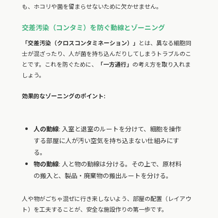
も、ホコリや菌を留まらせないために欠かせません。
交差汚染（コンタミ）を防ぐ動線とゾーニング
「交差汚染（クロスコンタミネーション）」
とは、異なる細胞同
士が混ざったり、人が菌を持ち込んだりしてしまうトラブルのこ
とです。これを防ぐために、
「一方通行」
の考え方を取り入れま
しょう。
効果的なゾーニングのポイント:
人の動線
: 入室と退室のルートを分けて、細胞を操作
する部屋に人が汚い空気を持ち込まない仕組みにす
る。
物の動線
: 人と物の動線は分ける。その上で、原材料
の搬入と、製品・廃棄物の搬出ルートを分ける。
人や物がごちゃ混ぜに行き来しないよう、部屋の配置（レイアウ
ト）を工夫することが、安全な施設作りの第一歩です。