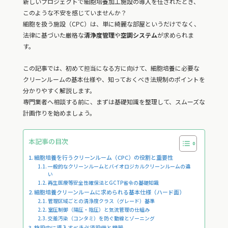
新しいプロジェクトで細胞培養加工施設の導入を任されたとき、
このような不安を感じていませんか？
細胞を扱う施設（CPC）は、単に綺麗な部屋というだけでなく、
法律に基づいた厳格な
清浄度管理
や
空調システム
が求められま
す。
この記事では、初めて担当になる方に向けて、細胞培養に必要な
クリーンルームの基本仕様や、知っておくべき法規制のポイントを
分かりやすく解説します。
専門業者へ相談する前に、まずは基礎知識を整理して、スムーズな
計画作りを始めましょう。
本記事の目次
細胞培養を行うクリーンルーム（CPC）の役割と重要性
一般的なクリーンルームとバイオロジカルクリーンルームの違
い
再生医療等安全性確保法とGCTP省令の基礎知識
細胞培養クリーンルームに求められる基本仕様（ハード面）
管理区域ごとの清浄度クラス（グレード）基準
室圧制御（陽圧・陰圧）と気流管理の仕組み
交差汚染（コンタミ）を防ぐ動線とゾーニング
施設内に導入すべき必須設備と機器