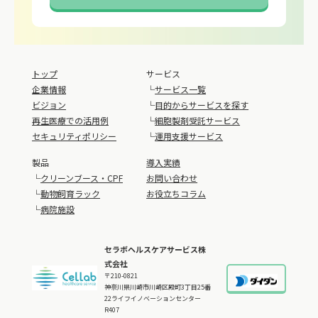
トップ
サービス
企業情報
└
サービス一覧
ビジョン
└
目的からサービスを探す
再生医療での活用例
└
細胞製剤受託サービス
セキュリティポリシー
└
運用支援サービス
製品
導入実績
└
クリーンブース・CPF
お問い合わせ
└
動物飼育ラック
お役立ちコラム
└
病院施設
セラボヘルスケアサービス株
式会社
〒210-0821
神奈川県川崎市川崎区殿町3丁目25番
22ライフイノベーションセンター
R407