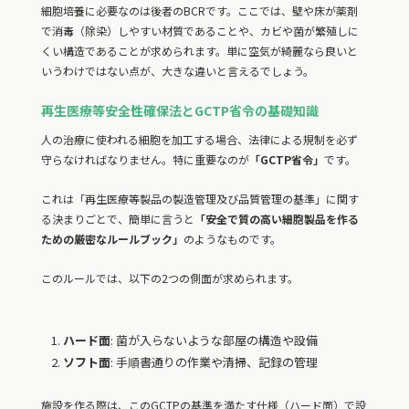
細胞培養に必要なのは後者のBCRです。ここでは、壁や床が薬剤
で消毒（除染）しやすい材質であることや、カビや菌が繁殖しに
くい構造であることが求められます。単に空気が綺麗なら良いと
いうわけではない点が、大きな違いと言えるでしょう。
再生医療等安全性確保法とGCTP省令の基礎知識
人の治療に使われる細胞を加工する場合、法律による規制を必ず
守らなければなりません。特に重要なのが
「GCTP省令」
です。
これは「再生医療等製品の製造管理及び品質管理の基準」に関す
る決まりごとで、簡単に言うと
「安全で質の高い細胞製品を作る
ための厳密なルールブック」
のようなものです。
このルールでは、以下の2つの側面が求められます。
ハード面
: 菌が入らないような部屋の構造や設備
ソフト面
: 手順書通りの作業や清掃、記録の管理
施設を作る際は、このGCTPの基準を満たす仕様（ハード面）で設