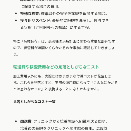
に保管する場合の費用。
特殊な検査
: 標準以外の安全性試験を追加する場合。
投与用サスペンド
: 最終的に細胞を洗浄し、投与でき
る状態（注射器等への充填）にする工程。
特に「凍結保存」は、患者様の治療計画に関わる重要な部分です
ので、保管料が年間いくらかかるのか事前に確認しておきましょ
う。
輸送費や検査費用などの見落としがちなコスト
加工費用以外にも、実際にはさまざまな付帯コストが発生しま
す。これらを見落とすと、実際の運用時になって「こんなにかかる
とは思わなかった」と後悔することになりかねません。
見落としがちなコスト一覧
輸送費
: クリニックから培養施設へ組織を送る際や、
培養後の細胞をクリニックへ戻す際の費用。温度管