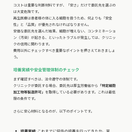
コストは重要な判断材料ですが、「安さ」だけで委託先を選ぶの
は大変危険です。
再生医療は患者様の体に入る細胞を扱うため、何よりも「安全
性」と「品質」が優先されなければなりません。
安価な委託先を選んだ結果、細胞が増えない、コンタミネーショ
ン（汚染）が起きる、といったトラブルが発生しては、クリニッ
クの信用に関わります。
費用以外にチェックすべき重要なポイントを押さえておきましょ
う。
培養実績や安全管理体制のチェック
まず確認すべきは、法令遵守の体制です。
クリニックが委託する場合、委託先は厚生労働省から
「特定細胞
加工物等製造許可」
を取得している必要があります。これは最低
限の条件です。
さらに安心材料となるのが、以下のポイントです。
培養実績
: これまでに何件の培養を行ってきたか。実