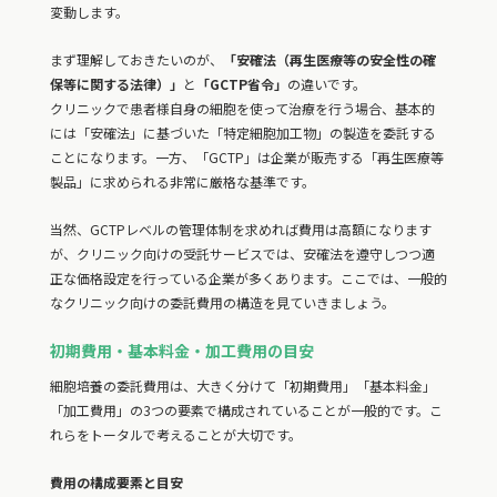
変動します。
まず理解しておきたいのが、
「安確法（再生医療等の安全性の確
保等に関する法律）」
と
「GCTP省令」
の違いです。
クリニックで患者様自身の細胞を使って治療を行う場合、基本的
には「安確法」に基づいた「特定細胞加工物」の製造を委託する
ことになります。一方、「GCTP」は企業が販売する「再生医療等
製品」に求められる非常に厳格な基準です。
当然、GCTPレベルの管理体制を求めれば費用は高額になります
が、クリニック向けの受託サービスでは、安確法を遵守しつつ適
正な価格設定を行っている企業が多くあります。ここでは、一般的
なクリニック向けの委託費用の構造を見ていきましょう。
初期費用・基本料金・加工費用の目安
細胞培養の委託費用は、大きく分けて「初期費用」「基本料金」
「加工費用」の3つの要素で構成されていることが一般的です。こ
れらをトータルで考えることが大切です。
費用の構成要素と目安