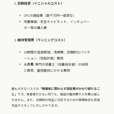
初期投資（イニシャルコスト）
CPCの建設費（数千万円〜億単位）
培養機器、安全キャビネット、インキュベー
ター等の購入費
維持管理費（ランニングコスト）
24時間の空調管理、清掃費、定期的なバリデ
ーション（性能評価）費用
人件費
: 専門の培養士（培養技術者）の採用
と教育、雇用維持にかかる費用
最も大きなリスクは
「稼働率に関わらず固定費がかかり続けるこ
と」
です。患者様が少ない月でも、施設の維持費や人件費は減ら
せません。また、法規制の改正に対応するための事務負担も院長
先生やスタッフにのしかかります。