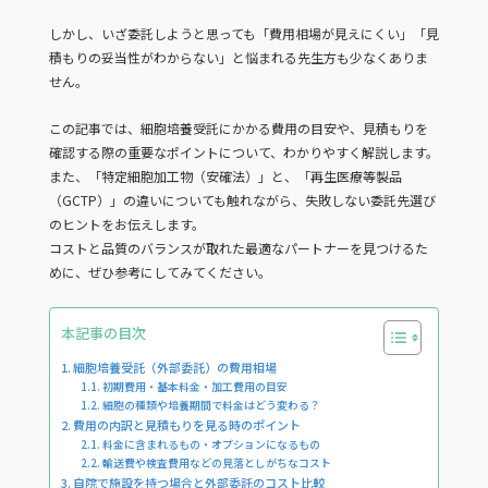
しかし、いざ委託しようと思っても「費用相場が見えにくい」「見
積もりの妥当性がわからない」と悩まれる先生方も少なくありま
せん。
この記事では、細胞培養受託にかかる費用の目安や、見積もりを
確認する際の重要なポイントについて、わかりやすく解説します。
また、「特定細胞加工物（安確法）」と、「再生医療等製品
（GCTP）」の違いについても触れながら、失敗しない委託先選び
のヒントをお伝えします。
コストと品質のバランスが取れた最適なパートナーを見つけるた
めに、ぜひ参考にしてみてください。
本記事の目次
細胞培養受託（外部委託）の費用相場
初期費用・基本料金・加工費用の目安
細胞の種類や培養期間で料金はどう変わる？
費用の内訳と見積もりを見る時のポイント
料金に含まれるもの・オプションになるもの
輸送費や検査費用などの見落としがちなコスト
自院で施設を持つ場合と外部委託のコスト比較