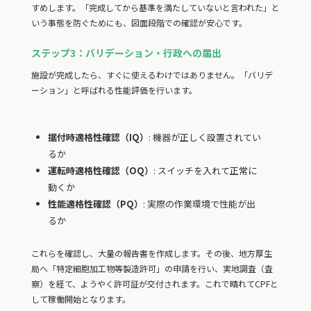
すめします。「完成してから基準を満たしていないと言われた」と
いう事態を防ぐためにも、図面段階での確認が安心です。
ステップ3：バリデーション・行政への届出
施設が完成したら、すぐに使えるわけではありません。「バリデ
ーション」と呼ばれる性能評価を行います。
据付時適格性確認（IQ）
: 機器が正しく設置されてい
るか
運転時適格性確認（OQ）
: スイッチを入れて正常に
動くか
性能適格性確認（PQ）
: 実際の作業環境で性能が出
るか
これらを確認し、大量の報告書を作成します。その後、地方厚生
局へ「特定細胞加工物等製造許可」の申請を行い、実地調査（査
察）を経て、ようやく許可証が交付されます。これで晴れてCPFと
して稼働開始となります。