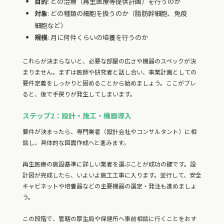
目的
: どの治療（再生医療等提供計画）を行うのか
対象
: どの種類の細胞を扱うのか（脂肪幹細胞、免疫
細胞など）
規模
: 月に何件くらいの培養を行うのか
これらが決まらないと、必要な部屋の広さや機器のスペックが決
まりません。まずは医師や研究者と話し合い、事業計画としての
要件定義をしっかりと固めることから始めましょう。ここがブレ
ると、後で手戻りが発生してしまいます。
ステップ2：設計・施工・機器導入
要件が決まったら、専門業者（設計会社やコンサルタント）に相
談し、具体的な図面作成へと進みます。
再生医療の施設基準に詳しい業者を選ぶことが成功の鍵です。設
計図が完成したら、いよいよ施工工事に入ります。並行して、安全
キャビネットや培養器などの主要機器の選定・発注も進めましょ
う。
この段階で、管轄の厚生局や保健所へ事前相談に行くことをおす