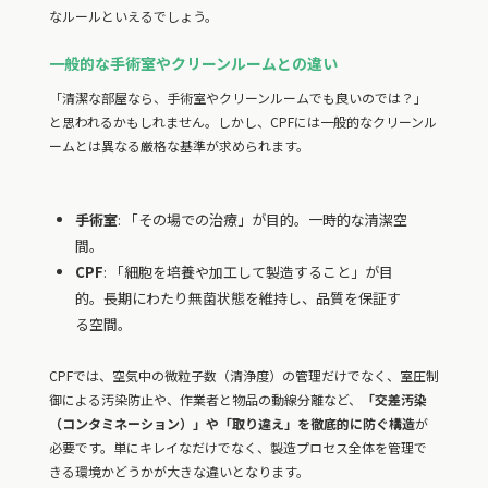
なルールといえるでしょう。
一般的な手術室やクリーンルームとの違い
「清潔な部屋なら、手術室やクリーンルームでも良いのでは？」
と思われるかもしれません。しかし、CPFには一般的なクリーンル
ームとは異なる厳格な基準が求められます。
手術室
: 「その場での治療」が目的。一時的な清潔空
間。
CPF
: 「細胞を培養や加工して製造すること」が目
的。長期にわたり無菌状態を維持し、品質を保証す
る空間。
CPFでは、空気中の微粒子数（清浄度）の管理だけでなく、室圧制
御による汚染防止や、作業者と物品の動線分離など、
「交差汚染
（コンタミネーション）」や「取り違え」を徹底的に防ぐ構造
が
必要です。単にキレイなだけでなく、製造プロセス全体を管理で
きる環境かどうかが大きな違いとなります。