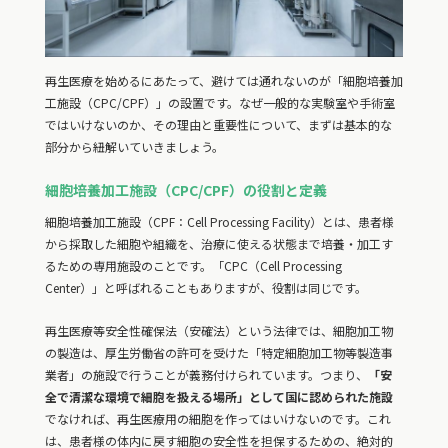
再生医療を始めるにあたって、避けては通れないのが「細胞培養加
工施設（CPC/CPF）」の設置です。なぜ一般的な実験室や手術室
ではいけないのか、その理由と重要性について、まずは基本的な
部分から紐解いていきましょう。
細胞培養加工施設（CPC/CPF）の役割と定義
細胞培養加工施設（CPF：Cell Processing Facility）とは、患者様
から採取した細胞や組織を、治療に使える状態まで培養・加工す
るための専用施設のことです。「CPC（Cell Processing
Center）」と呼ばれることもありますが、役割は同じです。
再生医療等安全性確保法（安確法）という法律では、細胞加工物
の製造は、厚生労働省の許可を受けた「特定細胞加工物等製造事
業者」の施設で行うことが義務付けられています。つまり、
「安
全で清潔な環境で細胞を扱える場所」として国に認められた施設
でなければ、再生医療用の細胞を作ってはいけないのです。これ
は、患者様の体内に戻す細胞の安全性を担保するための、絶対的