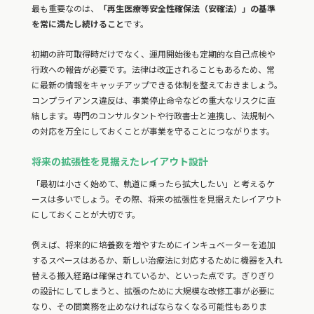
最も重要なのは、
「再生医療等安全性確保法（安確法）」の基準
を常に満たし続けること
です。
初期の許可取得時だけでなく、運用開始後も定期的な自己点検や
行政への報告が必要です。法律は改正されることもあるため、常
に最新の情報をキャッチアップできる体制を整えておきましょう。
コンプライアンス違反は、事業停止命令などの重大なリスクに直
結します。専門のコンサルタントや行政書士と連携し、法規制へ
の対応を万全にしておくことが事業を守ることにつながります。
将来の拡張性を見据えたレイアウト設計
「最初は小さく始めて、軌道に乗ったら拡大したい」と考えるケ
ースは多いでしょう。その際、将来の拡張性を見据えたレイアウト
にしておくことが大切です。
例えば、将来的に培養数を増やすためにインキュベーターを追加
するスペースはあるか、新しい治療法に対応するために機器を入れ
替える搬入経路は確保されているか、といった点です。ぎりぎり
の設計にしてしまうと、拡張のために大規模な改修工事が必要に
なり、その間業務を止めなければならなくなる可能性もありま