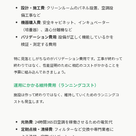
設計・施工費
: クリーンルームのパネル設置、空調設
備工事など
機器購入費
: 安全キャビネット、インキュベーター
（培養器）、遠心分離機など
バリデーション費用
: 設備が正しく機能しているかを
検証・測定する費用
特に見落としがちなのがバリデーション費用です。工事が終わって
終わりではなく、性能証明のために相応のコストがかかることを
予算に組み込んでおきましょう。
運用にかかる維持費用（ランニングコスト）
施設は作って終わりではなく、維持していくためのランニングコ
ストも発生します。
光熱費
: 24時間365日空調を稼働させるための電気代
定期点検・清掃費
: フィルターなど交換や専門業者に