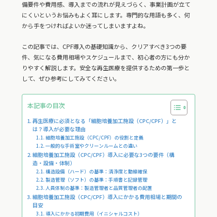
備要件や費用感、導入までの流れが見えづらく、事業計画が立て
にくいというお悩みもよく耳にします。専門的な用語も多く、何
から手をつければよいか迷ってしまいますよね。
この記事では、CPF導入の基礎知識から、クリアすべき3つの要
件、気になる費用相場やスケジュールまで、初心者の方にも分か
りやすく解説します。安全な再生医療を提供するための第一歩と
して、ぜひ参考にしてみてください。
本記事の目次
再生医療に必須となる「細胞培養加工施設（CPC/CPF）」と
は？導入が必要な理由
細胞培養加工施設（CPC/CPF）の役割と定義
一般的な手術室やクリーンルームとの違い
細胞培養加工施設（CPC/CPF）導入に必要な3つの要件（構
造・設備・体制）
構造設備（ハード）の基準：清浄度と動線確保
製造管理（ソフト）の基準：手順書と記録管理
人員体制の基準：製造管理者と品質管理者の配置
細胞培養加工施設（CPC/CPF）導入にかかる費用相場と期間の
目安
導入にかかる初期費用（イニシャルコスト）