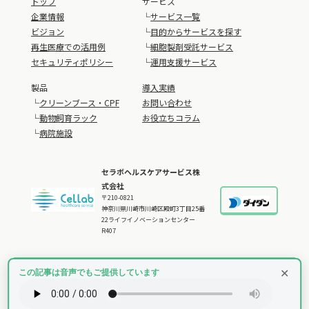
トップ
サービス
企業情報
└
サービス一覧
ビジョン
└
目的からサービスを探す
再生医療での活用例
└
細胞製剤受託サービス
セキュリティポリシー
└
運用支援サービス
製品
導入実績
└
クリーンブース・CPF
お問い合わせ
└
動物飼育ラック
お役立ちコラム
└
病院施設
セラボヘルスケアサービス株
式会社
〒210-0821
神奈川県川崎市川崎区殿町3丁目25番
22ライフイノベーションセンター
R407
✕
この記事は音声でもご提供しています
© Cellab Healthcare Service CO.,LTD.