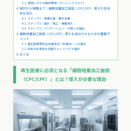
運用にかかる維持費用（ランニングコスト）
検討から稼働まで！細胞培養加工施設（CPC/CPF）導入の具体
的な流れ
ステップ1：事業計画・要件定義
ステップ2：設計・施工・機器導入
ステップ3：バリデーション・行政への届出
細胞培養加工施設（CPC/CPF）導入を成功させるための重要ポ
イント
再生医療等安全性確保法（安確法）への適合
将来の拡張性を見据えたレイアウト設計
まとめ
再生医療に必須となる「細胞培養加工施設
（CPC/CPF）」とは？導入が必要な理由