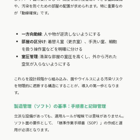
や、汚染を防ぐための部屋の配置が求められます。特に重要なの
が「動線確保」です。
一方向動線
: 人や物が逆流しないようにする
部屋の区分け
: 着替え室（更衣室）、手洗い室、細胞
を扱う操作室などを明確に分ける
室圧管理
: 清潔な部屋の室圧を高くし、外から汚れた
空気が入らないようにする
これらを設計段階から組み込み、菌やウイルスによる汚染リスク
を物理的に遮断する構造にすることが、導入の第一歩となりま
す。
製造管理（ソフト）の基準：手順書と記録管理
立派な設備があっても、運用ルールが曖昧では意味がありません。
ソフト面の要件として、「標準作業手順書（SOP）」の作成と運
用が必須となります。