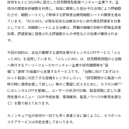
技術をもとに2016年に設立した研究開発型創薬ベンチャー企業です。生
体内の間葉系幹細胞を利用し、独自に開発した低分子化合物により肝細胞
化させ、細胞シートとして移植する肝疾患治療用細胞シートの開発を進め
ています。「KCS-003」は現在有効な治療法のない非代償性肝硬変を対象
としており、同細胞シートによる治療は、肝臓の線維化抑制や肝再生促進
効果、肝硬変後に誘発される肝細胞がんの予防などの効果が期待されま
す。
今回の契約は、当社が展開する運用支援付きレンタルCPFサービス「ふら
っとAIO
」を活用しています。「ふらっとAIO
」は、研究開発段階から治験
へ移行するアーリーフェーズのベンチャー企業や研究機関等を“設
備”と“運用”の両面から支援するサービスです。「治験に向けてまずは小
ロット製造に対応できる設備をレンタルしたい」「研究開発から製造への
※1
移行時に運用支援して欲しい」等のご要望に応えるために、セラボ川崎
にはレンタルCPFを整備し、ユーザーの状況や計画、製造段階に応じた運
用支援のメニュー（SOP作成支援、環境維持、製造ノウハウの教育支援な
ど）を取り揃えております。
カノンキュア社の技術が一日でも早く患者さまに届くように、セラボヘル
スケアサービスは伴走支援してまいります。