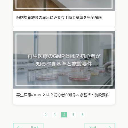
細胞培養施設の届出に必要な手順と基準を完全解説
再生医療のGMPとは？初心者が知るべき基準と施設要件
2
3
4
5
6
Back
Next