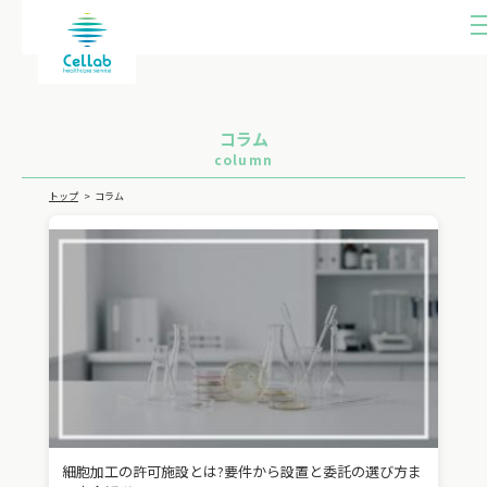
ME
U
コラム
column
トップ
コラム
細胞加工の許可施設とは?要件から設置と委託の選び方ま