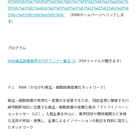
e5%86%8d%e7%94%9f%e5%8c%bb%e7%99%82%e6%a5%ad%e7%
95%8c%e3%81%aetop%e3%83%a9%e3%83%b3%e3%83%8a%e3%8
3%bc%e9%9b%86%e5%90%88/
（RINKホームページへリンクしま
す）
プログラム
RINK再生医療業界のTOPランナー集合 (2)
（PDFファイルが開きます）
※１ RINK（かながわ再生・細胞医療産業化ネットワーク）
再生・細胞医療の実用化・産業化を促進するため、羽田空港に隣接する川
崎市殿町地区に位置する再生・細胞医療の産業化拠点「ライフイノベーシ
ョンセンター（LIC）」入居企業を中心に、業界団体や関係機関など多様
な主体が参加・連携し、企業によるイノベーションの創出を目的に設立し
たネットワーク