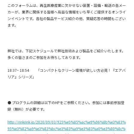
このフォーラムは、再生医療産業に欠かせない装置・設備・輸送の各メー
カーが、業界に関係する皆様へ有益な情報をいち早くご提供するオンライ
ンイベントです。各社の製品サービス紹介の他、質疑応答の時間もござい
ます。
弊社では、下記スケジュールで弊社技術および製品をご紹介いたします。
多くの皆さまのご参加をお待ちしております。
18:37~ 18:54 「コンパクトなクリーン環境が欲しい方必見！『エアバ
リア』シリーズ」
● プログラムの詳細は以下のHPをご参照ください。参加には事前参加登
録（無料）が必要です。
http://rinkrink.jp/2020/09/03/925%e5%85%ac%e9%96%8b%e3%83%
95%e3%82%a9%e3%83%bc%e3%83%a9%e3%83%a0%e3%80%8c%