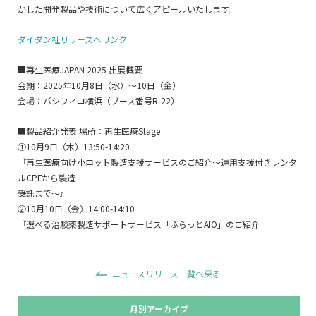
かした開発製品や技術について広くアピールいたします。
ダイダン社リリースへリンク
■再生医療JAPAN 2025 出展概要
会期：2025年10月8日（水）～10日（金）
会場：パシフィコ横浜（ブース番号R-22）
■製品紹介発表 場所：再生医療Stage
①10月9日（木）13:50-14:20
『再生医療向け小ロット製造支援サービスのご紹介～運用支援付きレンタ
ルCPFから製造
受託まで～』
②10月10日（金）14:00-14:10
『選べる治験薬製造サポートサービス「ふらっとAIO」のご紹介
ニュースリリース一覧へ戻る
月別アーカイブ